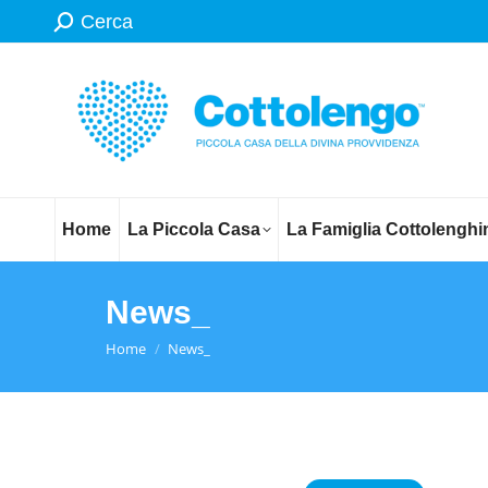
Search:
Cerca
Home
La Piccola Casa
La Famiglia Cottolenghi
News_
You are here:
Home
News_