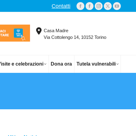
Contatti
Facebook
Facebook
Instagram
X
YouTub
page
page
page
page
page
opens
opens
opens
opens
opens
Casa Madre
in
in
in
in
in
Via Cottolengo 14, 10152 Torino
new
new
new
new
new
window
window
window
window
window
isite e celebrazioni
Dona ora
Tutela vulnerabili