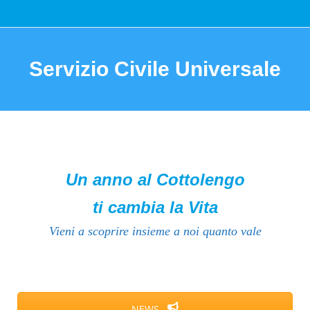
Servizio Civile Universale
You are here:
Un anno al Cottolengo
ti cambia la Vita
Vieni a scoprire insieme a noi quanto vale
NEWS