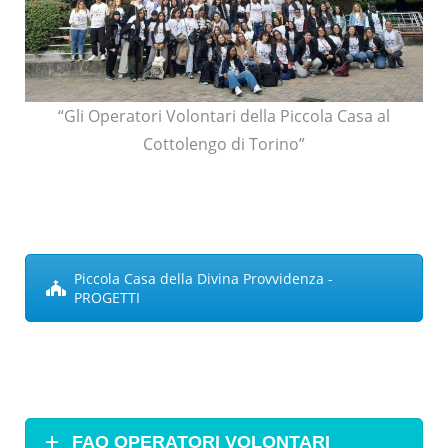
“Gli Operatori Volontari della Piccola Casa al
Cottolengo di Torino”
Piccola Casa della Divina Provvidenza -
PROGETTI
FAQ OPERATORI VOLONTARI