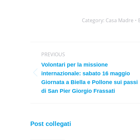
Category:
Casa Madre
Post
PREVIOUS
navigation
Volontari per la missione
internazionale: sabato 16 maggio
Previous
Giornata a Biella e Pollone sui passi
post:
di San Pier Giorgio Frassati
Post collegati