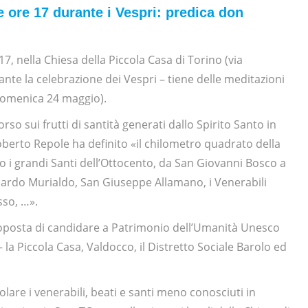
e ore 17 durante i Vespri: predica don
7, nella Chiesa della Piccola Casa di Torino (via
nte la celebrazione dei Vespri – tiene delle meditazioni
(domenica 24 maggio).
o sui frutti di santità generati dallo Spirito Santo in
oberto Repole ha definito «il chilometro quadrato della
no i grandi Santi dell’Ottocento, da San Giovanni Bosco a
rdo Murialdo, San Giuseppe Allamano, i Venerabili
sso, …».
proposta di candidare a Patrimonio dell’Umanità Unesco
– la Piccola Casa, Valdocco, il Distretto Sociale Barolo ed
lare i venerabili, beati e santi meno conosciuti in