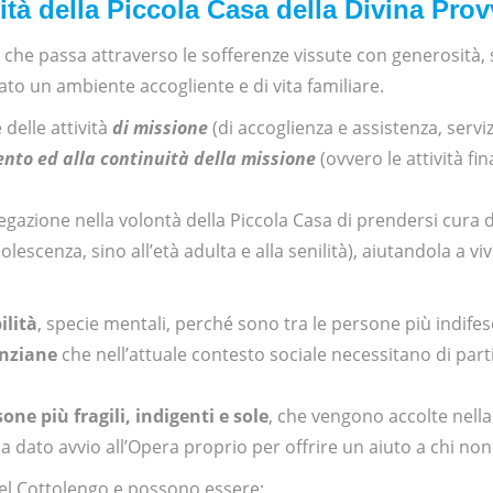
vità della Piccola Casa della Divina Pro
à che passa attraverso le sofferenze vissute con generosità, 
ato un ambiente accogliente e di vita familiare.
delle attività
di missione
(di accoglienza e assistenza, serviz
ento
ed alla continuità della missione
(ovvero le attività fi
iegazione nella volontà della Piccola Casa di prendersi cura d
dolescenza, sino all’età adulta e alla senilità), aiutandola a vi
ilità
, specie mentali, perché sono tra le persone più indifes
nziane
che nell’attuale contesto sociale necessitano di part
one più fragili, indigenti e sole
, che vengono accolte nella 
a dato avvio all’Opera proprio per offrire un aiuto a chi non 
del Cottolengo e possono essere: