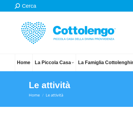
Search:
Cerca
Home
La Piccola Casa
La Famiglia Cottolenghi
Le attività
You are here:
Home
Le attività