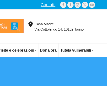
Contatti
Facebook
Facebook
Instagram
X
YouTub
page
page
page
page
page
opens
opens
opens
opens
opens
Casa Madre
in
in
in
in
in
Via Cottolengo 14, 10152 Torino
new
new
new
new
new
window
window
window
window
window
isite e celebrazioni
Dona ora
Tutela vulnerabili