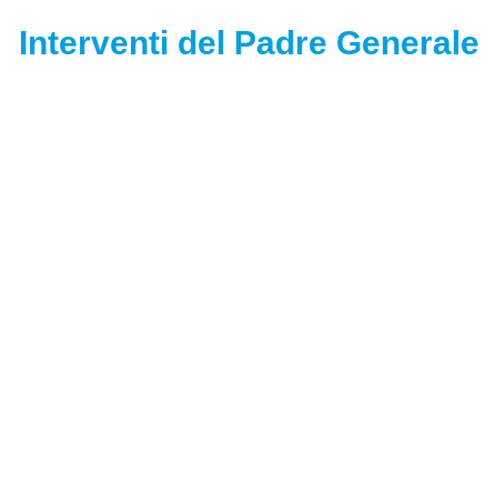
Interventi del Padre Generale
iovani verso l’alto
La festa di San Pier
n San Pier Giorgio
Giorgio Frassati alla
assati», al Pian della
Piccola Casa di Tori
ssa inaugurata una
Approfondisci
rga sulla Compagnia
i Tipi Loschi