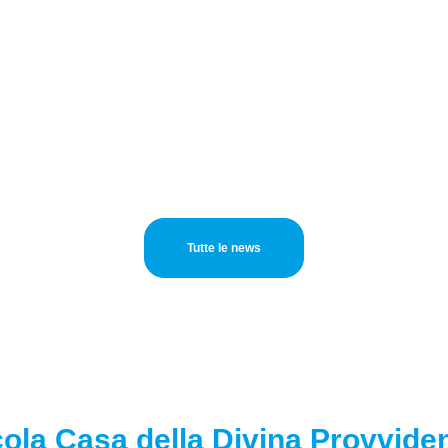
mbientale, la
un nuovo video sul
ormazione per i
Centro cottolenghin
iovani alla Piccola
che dà futuro a tante
asa di Torino
persone con disabili
Tutte le news
cola Casa della Divina Provviden