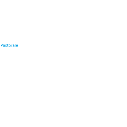
Pastorale
Festa Beato Fratel