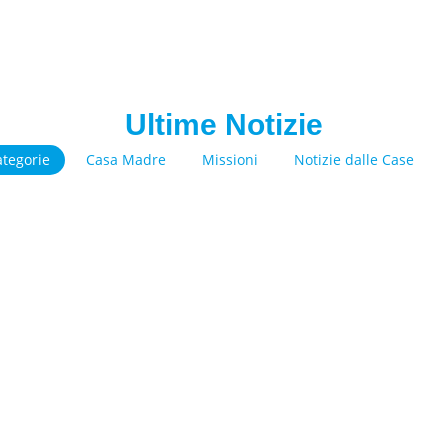
Ultime Notizie
ategorie
Casa Madre
Missioni
Notizie dalle Case
200 anni di Grazia e
Chiusura estiva del