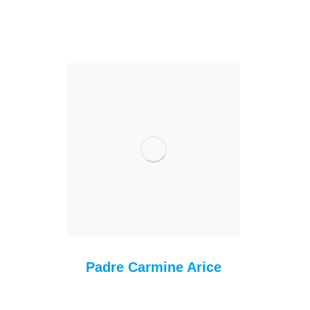
«G
co
Fr
Padre Carmine Arice
Mu
ta
de