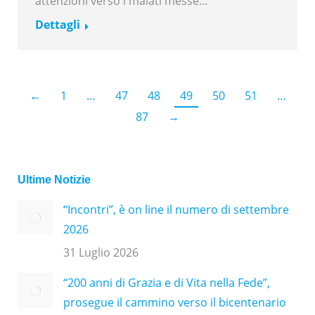
attenzioni verso i malati messe…
Dettagli
←
1
…
47
48
49
50
51
…
87
→
Ultime Notizie
“Incontri”, è on line il numero di settembre
2026
31 Luglio 2026
“200 anni di Grazia e di Vita nella Fede”,
prosegue il cammino verso il bicentenario