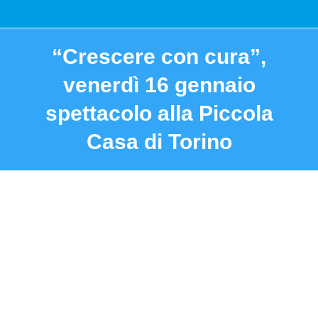
“Crescere con cura”,
venerdì 16 gennaio
spettacolo alla Piccola
Casa di Torino
You are here: