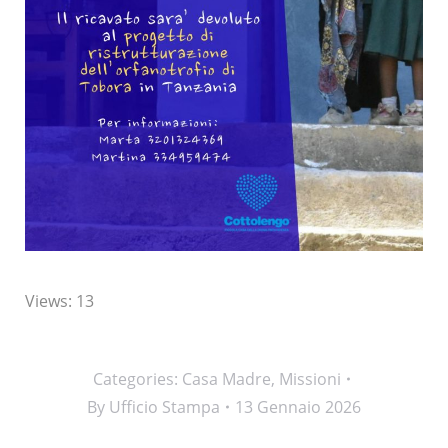
Views: 13
Categories:
Casa Madre
,
Missioni
By
Ufficio Stampa
13 Gennaio 2026