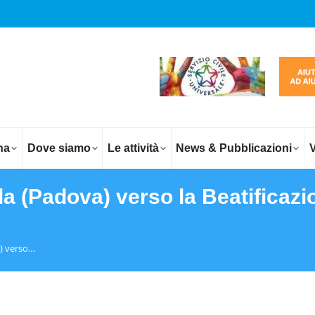
na
Dove siamo
Le attività
News & Pubblicazioni
V
la (Padova) verso la Beatificaz
a) verso…