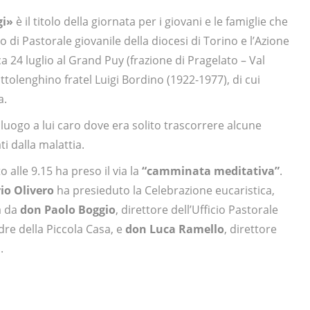
gi»
è il titolo della giornata per i giovani e le famiglie che
io di Pastorale giovanile della diocesi di Torino e l’Azione
 24 luglio al Grand Puy (frazione di Pragelato – Val
ttolenghino fratel Luigi Bordino (1922-1977), di cui
a.
n luogo a lui caro dove era solito trascorrere alcune
ti dalla malattia.
 alle 9.15 ha preso il via la
“camminata meditativa”
.
io Olivero
ha presieduto la Celebrazione eucaristica,
a da
don Paolo Boggio
, direttore dell’Ufficio Pastorale
adre della Piccola Casa, e
don Luca Ramello
, direttore
.