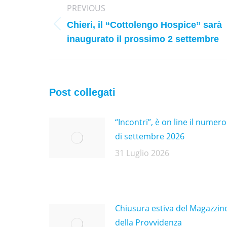
PREVIOUS
navigation
Chieri, il “Cottolengo Hospice” sarà
Previous
inaugurato il prossimo 2 settembre
post:
Post collegati
“Incontri”, è on line il numero
di settembre 2026
31 Luglio 2026
Chiusura estiva del Magazzin
della Provvidenza