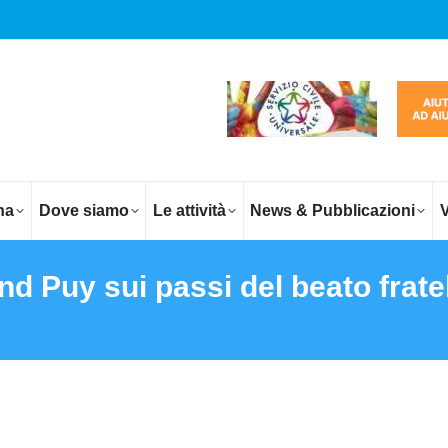
na
Dove siamo
Le attività
News & Pubblicazioni
V
nd Puy sui passi del beato frate