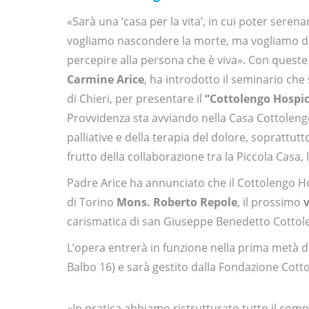
«Sarà una ‘casa per la vita’, in cui poter sere
vogliamo nascondere la morte, ma vogliamo dar
percepire alla persona che è viva». Con queste 
Carmine Arice
, ha introdotto il seminario che 
di Chieri, per presentare il
“Cottolengo Hospi
Provvidenza sta avviando nella Casa Cottolengo 
palliative e della terapia del dolore, soprattut
frutto della collaborazione tra la Piccola Casa, l
Padre Arice ha annunciato che il Cottolengo Ho
di Torino
Mons. Roberto Repole
, il prossimo
carismatica di san Giuseppe Benedetto Cottole
L’opera entrerà in funzione nella prima metà di
Balbo 16) e sarà gestito dalla Fondazione Cott
«In pratica abbiamo ristrutturato tutto il com