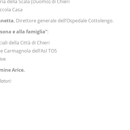
ria della Scala (Duomo) di Chieri
iccola Casa
anetta
, Direttore generale dell’Ospedale Cottolengo.
rsona e alla famiglia”
:
iali della Città di Chieri
i e Carmagnola dell’Asl TO5
ive
mine Arice.
latori: