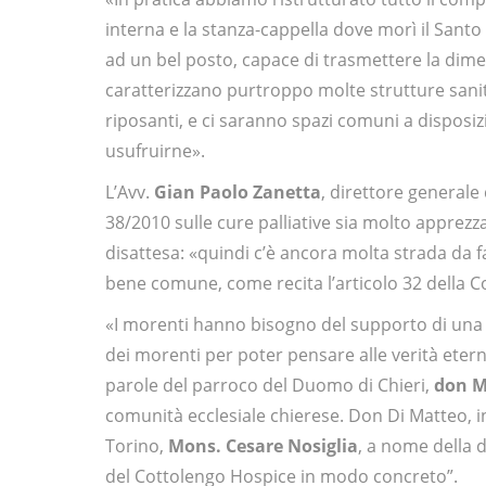
interna e la stanza-cappella dove morì il San
ad un bel posto, capace di trasmettere la dimen
caratterizzano purtroppo molte strutture sanita
riposanti, e ci saranno spazi comuni a disposizio
usufruirne».
L’Avv.
Gian Paolo Zanetta
, direttore generale
38/2010 sulle cure palliative sia molto appre
disattesa: «quindi c’è ancora molta strada da f
bene comune, come recita l’articolo 32 della C
«I morenti hanno bisogno del supporto di una
dei morenti per poter pensare alle verità etern
parole del parroco del Duomo di Chieri,
don M
comunità ecclesiale chierese. Don Di Matteo, in
Torino,
Mons. Cesare Nosiglia
, a nome della d
del Cottolengo Hospice in modo concreto”.