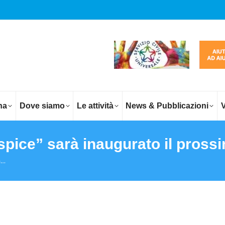
na
Dove siamo
Le attività
News & Pubblicazioni
V
ospice” sarà inaugurato il pros
à…