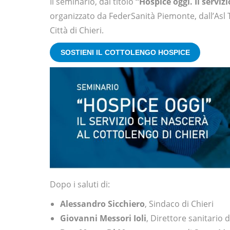
Il seminario, dal titolo
“Hospice oggi. Il serviz
organizzato da FederSanità Piemonte, dall’Asl T
Città di Chieri.
SOSTIENI IL COTTOLENGO HOSPICE
Dopo i saluti di:
Alessandro Sicchiero
, Sindaco di Chieri
Giovanni Messori Ioli
, Direttore sanitario d