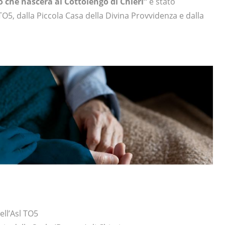
io che nascerà al Cottolengo di Chieri”
è stato
O5, dalla Piccola Casa della Divina Provvidenza e dalla
ell’Asl TO5