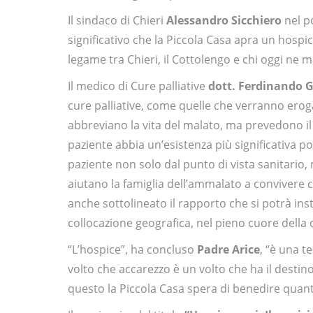
Il sindaco di Chieri
Alessandro Sicchiero
nel po
significativo che la Piccola Casa apra un hospi
legame tra Chieri, il Cottolengo e chi oggi ne m
Il medico di Cure palliative
dott. Ferdinando 
cure palliative, come quelle che verranno erog
abbreviano la vita del malato, ma prevedono il s
paziente abbia un’esistenza più significativa p
paziente non solo dal punto di vista sanitario, 
aiutano la famiglia dell’ammalato a convivere co
anche sottolineato il rapporto che si potrà inst
collocazione geografica, nel pieno cuore della c
“L’hospice”, ha concluso
Padre Arice
, “è una t
volto che accarezzo è un volto che ha il destin
questo la Piccola Casa spera di benedire quan