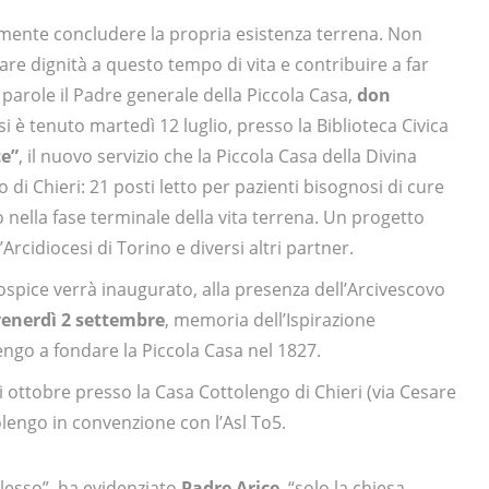
namente concludere la propria esistenza terrena. Non
e dignità a questo tempo di vita e contribuire a far
parole il Padre generale della Piccola Casa,
don
si è tenuto martedì 12 luglio, presso la Biblioteca Civica
ce”
, il nuovo servizio che la Piccola Casa della Divina
di Chieri: 21 posti letto per pazienti bisognosi di cure
to nella fase terminale della vita terrena. Un progetto
’Arcidiocesi di Torino e diversi altri partner.
spice verrà inaugurato, alla presenza dell’Arcivescovo
venerdì 2 settembre
, memoria dell’Ispirazione
ngo a fondare la Piccola Casa nel 1827.
 ottobre presso la Casa Cottolengo di Chieri (via Cesare
olengo in convenzione con l’Asl To5.
plesso”, ha evidenziato
Padre Arice
, “solo la chiesa