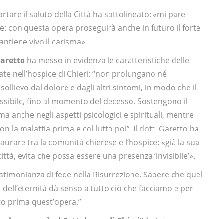
rtare il saluto della Città ha sottolineato: «mi pare
ce: con questa opera proseguirà anche in futuro il forte
antiene vivo il carisma».
Garetto
ha messo in evidenza le caratteristiche delle
ate nell’hospice di Chieri: “non prolungano né
ollievo dal dolore e dagli altri sintomi, in modo che il
ossibile, fino al momento del decesso. Sostengono il
ma anche negli aspetti psicologici e spirituali, mentre
n la malattia prima e col lutto poi”. Il dott. Garetto ha
aurare tra la comunità chierese e l’hospice: «già la sua
ittà, evita che possa essere una presenza ‘invisibile’».
estimonianza di fede nella Risurrezione. Sapere che quel
o dell’eternità dà senso a tutto ciò che facciamo e per
to prima quest’opera.”