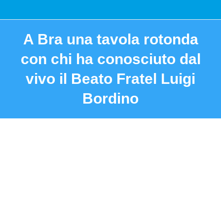
A Bra una tavola rotonda
con chi ha conosciuto dal
vivo il Beato Fratel Luigi
Bordino
You are here: