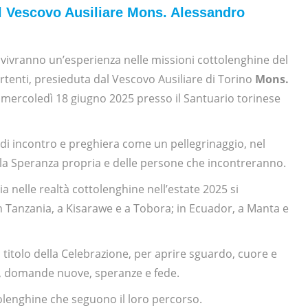
il Vescovo Ausiliare Mons. Alessandro
 vivranno un’esperienza nelle missioni cottolenghine del
tenti, presieduta dal Vescovo Ausiliare di Torino
Mons.
di mercoledì 18 giugno 2025 presso il Santuario torinese
o di incontro e preghiera come un pellegrinaggio, nel
on la Speranza propria e delle persone che incontreranno.
a nelle realtà cottolenghine nell’estate 2025 si
n Tanzania, a Kisarawe e a Tobora; in Ecuador, a Manta e
 titolo della Celebrazione, per aprire sguardo, cuore e
ri, domande nuove, speranze e fede.
olenghine che seguono il loro percorso.