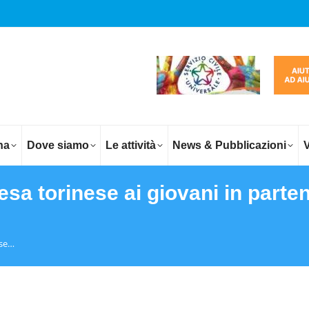
na
Dove siamo
Le attività
News & Pubblicazioni
V
sa torinese ai giovani in parten
ese…