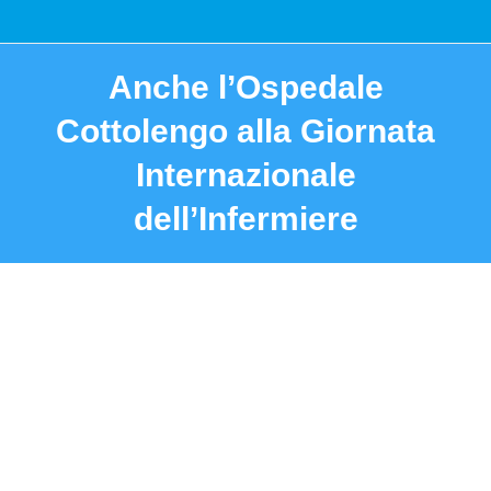
Anche l’Ospedale
Cottolengo alla Giornata
Internazionale
dell’Infermiere
You are here: