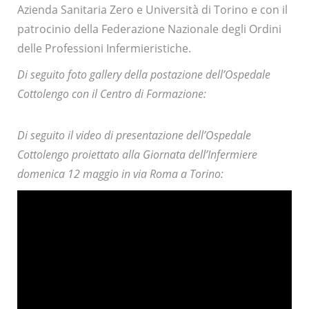
Azienda Sanitaria Zero e Università di Torino e con il
patrocinio della Federazione Nazionale degli Ordini
delle Professioni Infermieristiche.
Di seguito foto gallery della postazione dell’Ospedale
Cottolengo con il Centro di Formazione:
Di seguito il video di presentazione dell’Ospedale
Cottolengo proiettato alla Giornata dell’Infermiere
domenica 12 maggio in via Roma a Torino: