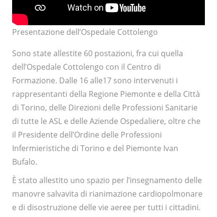
Presentazione dell’Ospedale Cottolengo
Sono state allestite 60 postazioni, fra cui quella
dell’Ospedale Cottolengo con il Centro di
Formazione. Dalle 16 alle17 sono intervenuti i
rappresentanti della Regione Piemonte e della Città
di Torino, delle Direzioni delle Professioni Sanitarie
di tutte le ASL e delle Aziende Ospedaliere, oltre che
il Presidente dell’Ordine delle Professioni
Infermieristiche di Torino e del Piemonte Ivan
Bufalo.
È stato allestito uno spazio per l’insegnamento delle
manovre salvavita di rianimazione cardiopolmonare
e di disostruzione delle vie aeree per tutti i cittadini.