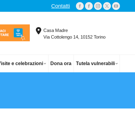
Contatti
Facebook
Facebook
Instagram
X
YouTub
page
page
page
page
page
opens
opens
opens
opens
opens
Casa Madre
in
in
in
in
in
Via Cottolengo 14, 10152 Torino
new
new
new
new
new
window
window
window
window
window
isite e celebrazioni
Dona ora
Tutela vulnerabili