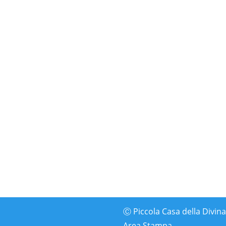
o Cottolengo a Orbassano (TO)
 2024
a a San G.B. Cottolengo. Il 5 maggio posata una lastra di m
 Cottolengo a Orbassano (TO) dal 20 aprile al 5 maggio 2024
Ⓒ Piccola Casa della Divina P
Area Stampa