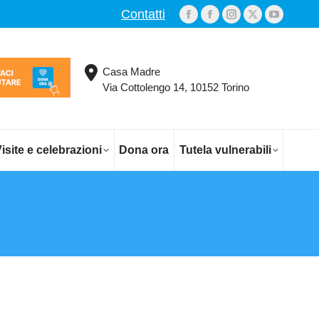
Contatti
Facebook
Facebook
Instagram
X
YouTub
page
page
page
page
page
opens
opens
opens
opens
opens
Casa Madre
in
in
in
in
in
Via Cottolengo 14, 10152 Torino
new
new
new
new
new
window
window
window
window
window
isite e celebrazioni
Dona ora
Tutela vulnerabili