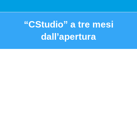
“CStudio” a tre mesi
dall’apertura
You are here: