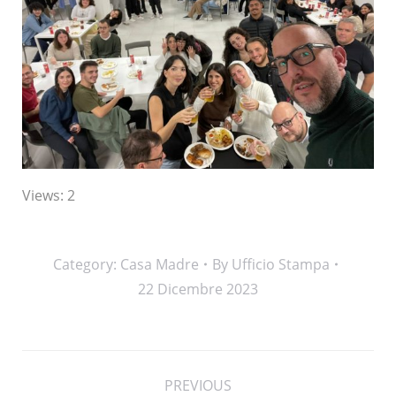
Views: 2
Category:
Casa Madre
By
Ufficio Stampa
22 Dicembre 2023
Post
PREVIOUS
navigation