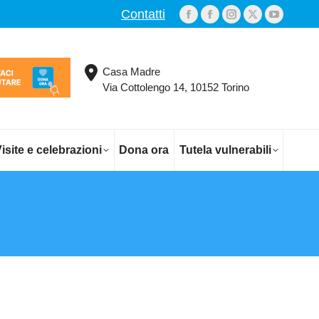
Contatti
Facebook
Facebook
Instagram
X
YouTub
page
page
page
page
page
opens
opens
opens
opens
opens
Casa Madre
in
in
in
in
in
Via Cottolengo 14, 10152 Torino
new
new
new
new
new
window
window
window
window
window
isite e celebrazioni
Dona ora
Tutela vulnerabili