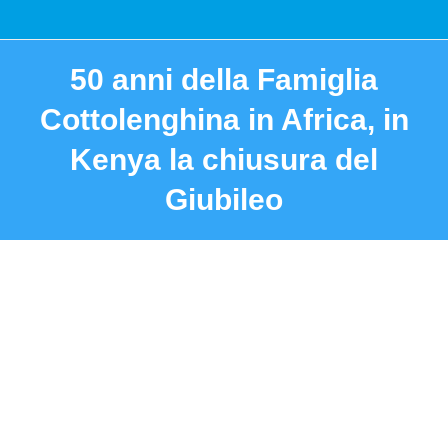
50 anni della Famiglia
Cottolenghina in Africa, in
Kenya la chiusura del
Giubileo
You are here: