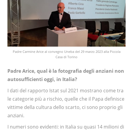
Padre Carmine Arice al convegno Uneba del 29 marzo 2023 alla Piccola
Casa di Torino
Padre Arice, qual è la fotografia degli anziani non
autosufficienti oggi, in Italia?
I dati del rapporto Istat sul 2021 mostrano come tra
le categorie più a rischio, quelle che il Papa definisce
vittime della cultura dello scarto, ci sono proprio gli
anziani.
I numeri sono evidenti: in Italia su quasi 14 milioni di