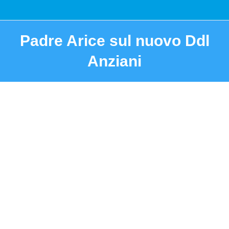
Padre Arice sul nuovo Ddl
Anziani
You are here: