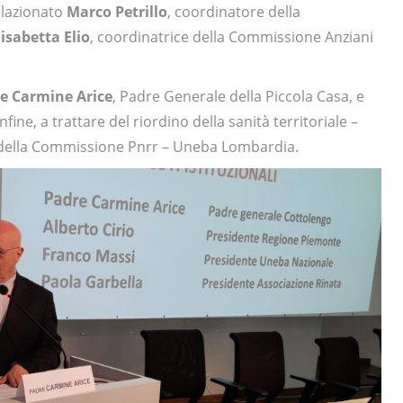
elazionato
Marco Petrillo
, coordinatore della
lisabetta Elio
, coordinatrice della Commissione Anziani
e Carmine Arice
, Padre Generale della Piccola Casa, e
fine, a trattare del riordino della sanità territoriale –
 della Commissione Pnrr – Uneba Lombardia.