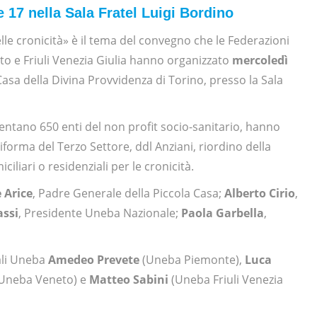
 17 nella Sala Fratel Luigi Bordino
elle cronicità» è il tema del convegno che le Federazioni
o e Friuli Venezia Giulia hanno organizzato
mercoledì
Casa della Divina Provvidenza di Torino, presso la Sala
entano 650 enti del non profit socio-sanitario, hanno
iforma del Terzo Settore, ddl Anziani, riordino della
ciliari o residenziali per le cronicità.
 Arice
, Padre Generale della Piccola Casa;
Alberto Cirio
,
ssi
, Presidente Uneba Nazionale;
Paola Garbella
,
nali Uneba
Amedeo Prevete
(Uneba Piemonte),
Luca
Uneba Veneto) e
Matteo Sabini
(Uneba Friuli Venezia