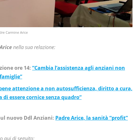
dre Carmine Arice
Arice
nella sua relazione:
zione ore 14:
“Cambia l’assistenza agli anziani non
 famiglie”
“bene attenzione a non autosufficienza, diritto a cura,
a di essere cornice senza quadro”
 sul nuovo Ddl Anziani:
Padre Arice, la sanità “profit”
 qui di seguito: