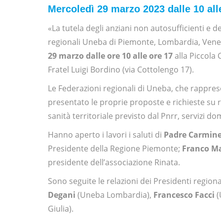
Mercoledì 29 marzo 2023 dalle 10 alle
«La tutela degli anziani non autosufficienti e d
regionali Uneba di Piemonte, Lombardia, Venet
29 marzo dalle ore 10 alle ore 17
alla Piccola 
Fratel Luigi Bordino (via Cottolengo 17).
Le Federazioni regionali di Uneba, che rappres
presentato le proprie proposte e richieste su r
sanità territoriale previsto dal Pnrr, servizi domi
Hanno aperto i lavori i saluti di
Padre Carmine
Presidente della Regione Piemonte;
Franco Ma
presidente dell’associazione Rinata.
Sono seguite le relazioni dei Presidenti regio
Degani
(Uneba Lombardia),
Francesco Facci
(
Giulia).