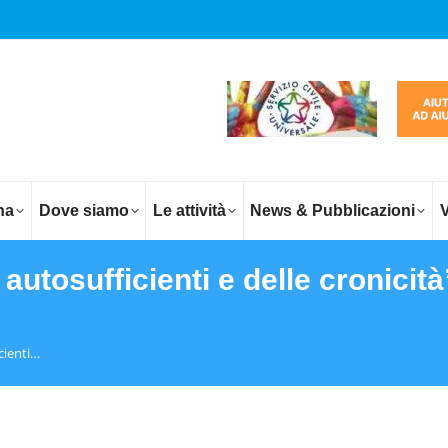
na
Dove siamo
Le attività
News & Pubblicazioni
V
 autosufficienti e delle cronici
cienti…