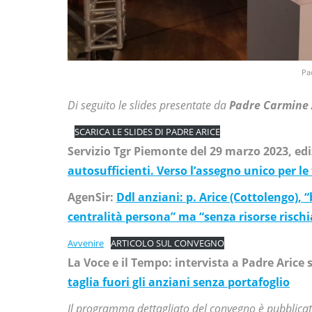
Pa
Di seguito le slides presentate da
Padre Carmine 
SCARICA LE SLIDES DI PADRE ARICE
Servizio Tgr Piemonte del 29 marzo 2023, edi
autosufficienti. Verso l’assegno unico per le
AgenSir:
Ddl anziani: p. Arice (Cottolengo), 
centralità persona” ma “senza risorse rischi
Avvenire
ARTICOLO SUL CONVEGNO
La Voce e il Tempo: intervista a Padre Arice
taglia fuori gli anziani senza portafoglio
Il programma dettagliato del convegno è pubblicato