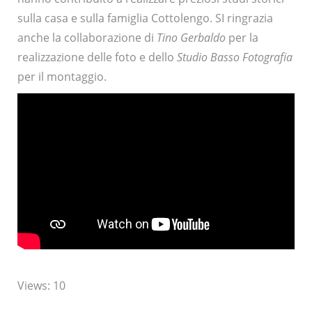
sulla casa e sulla famiglia Cottolengo. SI ringrazia
anche la collaborazione di
Tino Gerbaldo
per la
realizzazione delle foto e dello
Studio Basso Fotografia
per il montaggio.
Views: 10