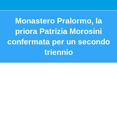
Monastero Pralormo, la
priora Patrizia Morosini
confermata per un secondo
triennio
You are here: