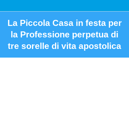
La Piccola Casa in festa per
la Professione perpetua di
tre sorelle di vita apostolica
You are here: