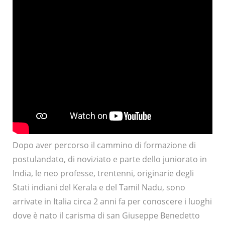
Dopo aver percorso il cammino di formazione di
postulandato, di noviziato e parte dello juniorato in
India, le neo professe, trentenni, originarie degli
Stati indiani del Kerala e del Tamil Nadu, sono
arrivate in Italia circa 2 anni fa per conoscere i luoghi
dove è nato il carisma di san Giuseppe Benedetto