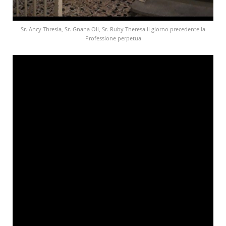
Sr. Ancy Thresia, Sr. Gnana Oli, Sr. Ruby Theresa il giorno precedente la
Professione perpetua