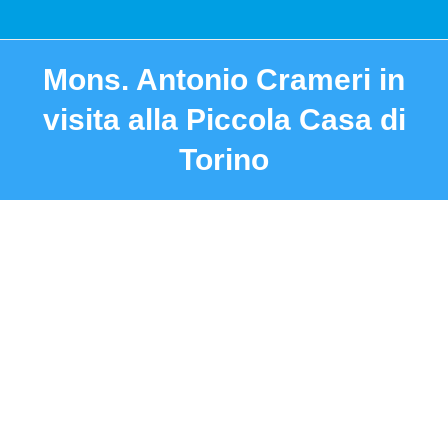
Mons. Antonio Crameri in
visita alla Piccola Casa di
Torino
You are here: