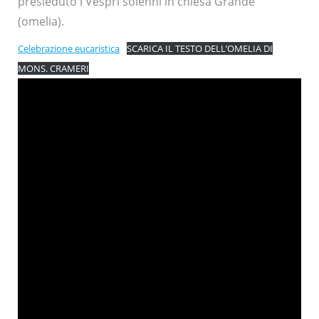
presieduto i Vespri solenni in chiesa Grande
(omelia).
Celebrazione eucaristica
SCARICA IL TESTO DELL’OMELIA DI
MONS. CRAMERI