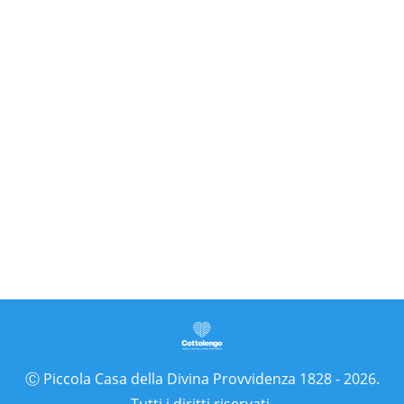
Due importanti eventi per meditare sulla
Santità “Ci sono donne che sono chiamate da
sempre a essere solo di Dio. La sete d’amore
di queste creature non ha tregua finché non
affonda in quella del Padre”. Sono donne
accomunate da un amore fervente nei
confronti di Dio e del prossimo, che operano
per affermare il…
Ⓒ Piccola Casa della Divina Provvidenza 1828 - 2026.