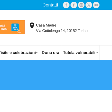
Contatti
Facebook
Facebook
Instagram
X
YouTub
page
page
page
page
page
opens
opens
opens
opens
opens
Casa Madre
in
in
in
in
in
Via Cottolengo 14, 10152 Torino
new
new
new
new
new
window
window
window
window
window
isite e celebrazioni
Dona ora
Tutela vulnerabili